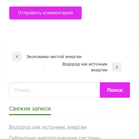
Навигация
Экономика чистой энергии
Previous
по
Водород как источник
Post
Next
энергии
записям
Post
Свежие записи
Водород как источник энергии
Гибридные энергетические системы