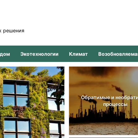
х решения
-дом
Экотехнологии
Климат
Возобновляема
Обратимые и необрат
процессы