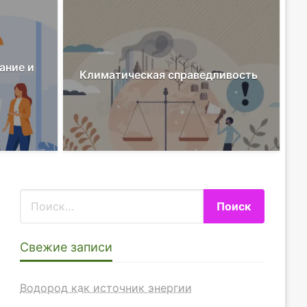
ание и
Климатическая справедливость
ние на балконе
У
Свежие записи
Водород как источник энергии