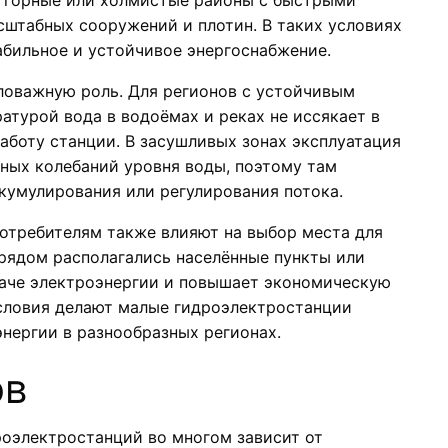
о горные или холмистые районы с быстрыми
сштабных сооружений и плотин. В таких условиях
бильное и устойчивое энергоснабжение.
ловажную роль. Для регионов с устойчивым
турой вода в водоёмах и реках не иссякает в
работу станции. В засушливых зонах эксплуатация
нных колебаний уровня воды, поэтому там
кумулирования или регулирования потока.
потребителям также влияют на выбор места для
 рядом располагались населённые пункты или
даче электроэнергии и повышает экономическую
условия делают малые гидроэлектростанции
нергии в разнообразных регионах.
ов
оэлектростанций во многом зависит от