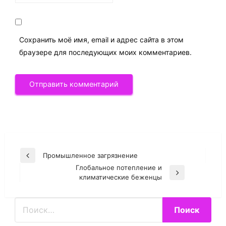
Сохранить моё имя, email и адрес сайта в этом
браузере для последующих моих комментариев.
Навигация
Промышленное загрязнение
Previous
по
Глобальное потепление и
Post
Next
климатические беженцы
записям
Post