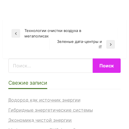
Технологии очистки воздуха в
Навигация
Previous
мегаполисах
по
Post
Зеленые дата-центры и
Next
записям
IT
Post
Свежие записи
Водород как источник энергии
Гибридные энергетические системы
Экономика чистой энергии