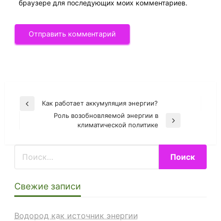
браузере для последующих моих комментариев.
Навигация
Как работает аккумуляция энергии?
Previous
по
Роль возобновляемой энергии в
Post
Next
климатической политике
записям
Post
Свежие записи
Водород как источник энергии