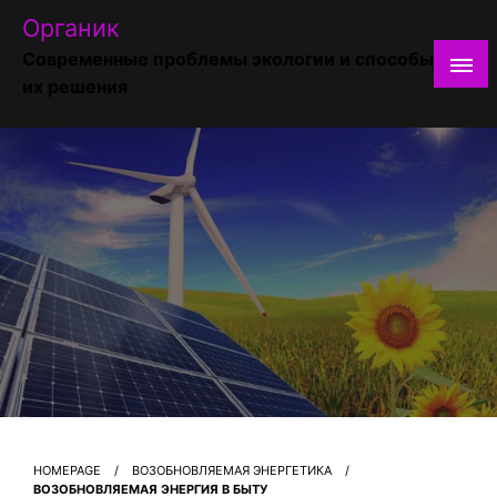
Skip
Органик
to
Современные проблемы экологии и способы
content
их решения
HOMEPAGE
ВОЗОБНОВЛЯЕМАЯ ЭНЕРГЕТИКА
ВОЗОБНОВЛЯЕМАЯ ЭНЕРГИЯ В БЫТУ