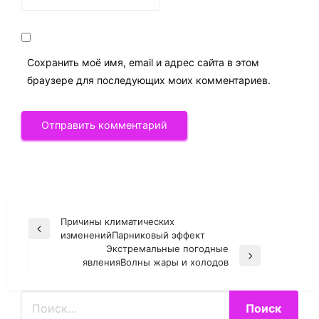
Сохранить моё имя, email и адрес сайта в этом
браузере для последующих моих комментариев.
Причины климатических
Навигация
Previous
измененийПарниковый эффект
по
Post
Экстремальные погодные
Next
записям
явленияВолны жары и холодов
Post